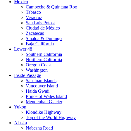
México
Campeche & Quintana Roo
Tabasco
Veracruz
San Luis Potosí
Ciudad de México
Zacatecas
Sinaloa & Durango
Baja California
Lower 48
Southern California
Northern California
Oregon Coast
Washington
Inside Passage
San Juan Islands
Vancouver Island
Haida Gwaii
Prince of Wales Island
Mendenhall Glacier
Yukon
Klondike Highway
Top of the World Highway
Alaska
Nabesna Road