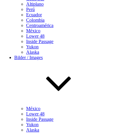
Altiplano
Perú
Ecuador
Colombia
Centroamérica
México
Lower 48
Inside Passage
Yukon
Alaska
Bilder / Images
México
Lower 48
Inside Passage
Yukon
Alaska