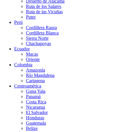
Desierto de Atacama
Ruta de los Salares
Ruta de las Vicuñas
Putre
Perú
Cordillera Raura
Cordillera Blanca
Sierra Norte
Chachapoyas
Ecuador
Macas
Oriente
Colombia
Amazonía
Río Magdalena
Cartagena
Centroamérica
Guna Yala
Panamá
Costa Rica
Nicaragua
El Salvador
Honduras
Guatemala
Belize