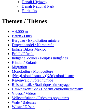
Denali Highway
Denali National Park
Fairbanks
Themen / Thèmes
+ 4.000 m
Bären / Ours
Bergbau / Exploitation minière
Drogenhandel / Narcotrafic
Enlace Bikers México
Erdöl / Pétrole
Indigene Völker / Peuples indigènes
Kinder / Enfants
Migration
Monokultur / Monoculture
(Neo)kolonialismus / (Néo)colonialisme
Regenwald / Fôret humide
Reisestatistik / Statistiques du voyage
Umweltkonflikte / Conflits environnementaux
Videos / Vidéos
Volksaufstände / Révoltes populaires
Wale / Baleines
Wüste / Désert