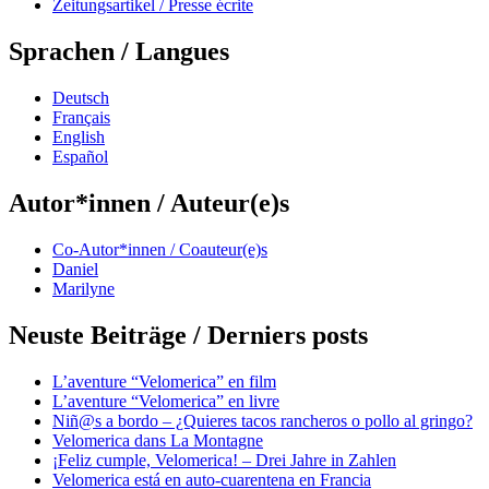
Zeitungsartikel / Presse écrite
Sprachen / Langues
Deutsch
Français
English
Español
Autor*innen / Auteur(e)s
Co-Autor*innen / Coauteur(e)s
Daniel
Marilyne
Neuste Beiträge / Derniers posts
L’aventure “Velomerica” en film
L’aventure “Velomerica” en livre
Niñ@s a bordo – ¿Quieres tacos rancheros o pollo al gringo?
Velomerica dans La Montagne
¡Feliz cumple, Velomerica! – Drei Jahre in Zahlen
Velomerica está en auto-cuarentena en Francia