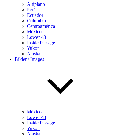
Altiplano
Perú
Ecuador
Colombia
Centroamérica
México
Lower 48
Inside Passage
Yukon
Alaska
Bilder / Images
México
Lower 48
Inside Passage
Yukon
Alaska