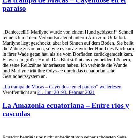
La trampa de Macas – Cayéndose en el
paraíso
„Danieeeelll!! Marilyne wurde von einem Hund gebissen!“ Schnell
renne ich mit dem Verbandsmaterial unterm Arm zum Unfallort.
Marilyne liegt geschockt, aber bei Sinnen auf dem Boden. Sie beißt
die Zähne zusammen, so wie es kurz zuvor der Hund des Nachbarn
in ihrer Wade getan hat, als sie vom Dorfladen zurückgeradelt kam.
Es war ein großer Hund. Das Blut strömt aus den beiden Löchern,
die seine Reißzähne hinterlassen haben. Ich verbinde die Wunde
und Marilyne tritt ihre Odyssee durch das ecuadorianische
Gesundheitssystem an.
„La trampa de Macas – Cayéndose en el paraíso“
weiterlesen
Veröffentlicht am
21. Juni 2019
3. Februar 2021
La Amazonía ecuatoriana – Entre ríos y
cascadas
Ecuador begrüßt uns nicht unbedingt von seiner schönsten Seite.