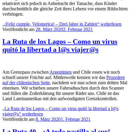
relativiert sich jedoch in Anbetracht der Tatsache, dass Kinder
durchschnittlich die gleiche Zeit ihres Lebens vor einem Bildschirm
verbringen.
„¡Feliz cumple, Velomerica! – Drei Jahre in Zahlen“
weiterlesen
Veröffentlicht am
28. März 2020
2. Februar 2021
La Ruta de los Lagos – Como un virus
quitó la libertad a l@s viajer@s
Am Grenzpass zwischen
Argentinien
und Chile essen wir noch
schnell unsere Früchte auf. Mittlerweile kennen wir das
Prozedere
auf der chilenischen Seite
, nachdem wir nun schon zum dritten Mal
einreisen. Wir schieben unsere Fahrradtaschen durch den Scanner
und füllen die Zollerklärung für unsere Räder aus. Chile ist das
Land Lateinamerikas mit den aufwendigsten Grenzkontrollen.
„La Ruta de los Lagos – Como un virus quitó la libertad a l@s
viajer@s“
weiterlesen
Veröffentlicht am
8. März 2020
1. Februar 2021
La Ruta 40 – ¡A toda pastilla al sur!