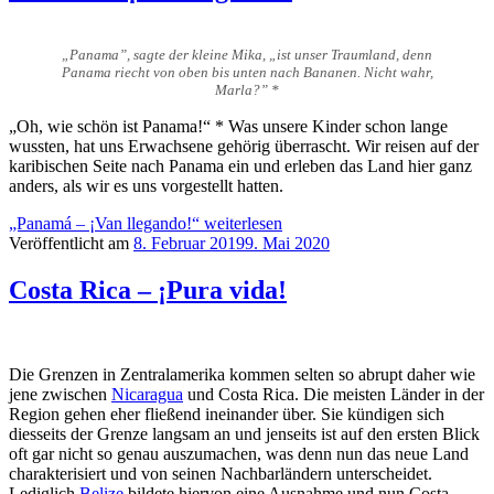
„Panama”, sagte der kleine Mika, „ist unser Traumland, denn
Panama riecht von oben bis unten nach Bananen. Nicht wahr,
Marla?” *
„Oh, wie schön ist Panama!“ * Was unsere Kinder schon lange
wussten, hat uns Erwachsene gehörig überrascht. Wir reisen auf der
karibischen Seite nach Panama ein und erleben das Land hier ganz
anders, als wir es uns vorgestellt hatten.
„Panamá – ¡Van llegando!“
weiterlesen
Veröffentlicht am
8. Februar 2019
9. Mai 2020
Costa Rica – ¡Pura vida!
Die Grenzen in Zentralamerika kommen selten so abrupt daher wie
jene zwischen
Nicaragua
und Costa Rica. Die meisten Länder in der
Region gehen eher fließend ineinander über. Sie kündigen sich
diesseits der Grenze langsam an und jenseits ist auf den ersten Blick
oft gar nicht so genau auszumachen, was denn nun das neue Land
charakterisiert und von seinen Nachbarländern unterscheidet.
Lediglich
Belize
bildete hiervon eine Ausnahme und nun Costa