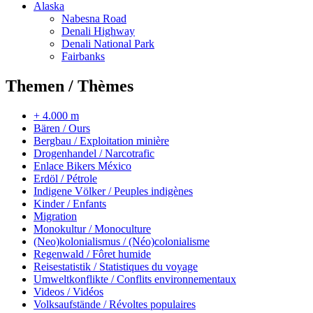
Alaska
Nabesna Road
Denali Highway
Denali National Park
Fairbanks
Themen / Thèmes
+ 4.000 m
Bären / Ours
Bergbau / Exploitation minière
Drogenhandel / Narcotrafic
Enlace Bikers México
Erdöl / Pétrole
Indigene Völker / Peuples indigènes
Kinder / Enfants
Migration
Monokultur / Monoculture
(Neo)kolonialismus / (Néo)colonialisme
Regenwald / Fôret humide
Reisestatistik / Statistiques du voyage
Umweltkonflikte / Conflits environnementaux
Videos / Vidéos
Volksaufstände / Révoltes populaires