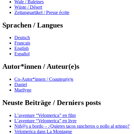
Wale / Baleines
Wüste / Désert
Zeitungsartikel / Presse écrite
Sprachen / Langues
Deutsch
Français
English
Español
Autor*innen / Auteur(e)s
Co-Autor*innen / Coauteur(e)s
Daniel
Marilyne
Neuste Beiträge / Derniers posts
L’aventure “Velomerica” en film
L’aventure “Velomerica” en livre
Niñ@s a bordo – ¿Quieres tacos rancheros o pollo al gringo?
Velomerica dans La Montagne