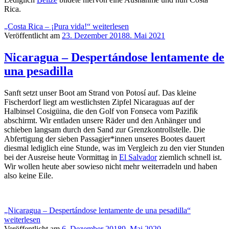
Rica.
„Costa Rica – ¡Pura vida!“
weiterlesen
Veröffentlicht am
23. Dezember 2018
8. Mai 2021
Nicaragua – Despertándose lentamente de
una pesadilla
Sanft setzt unser Boot am Strand von Potosí auf. Das kleine
Fischerdorf liegt am westlichsten Zipfel Nicaraguas auf der
Halbinsel Cosigüina, die den Golf von Fonseca vom Pazifik
abschirmt. Wir entladen unsere Räder und den Anhänger und
schieben langsam durch den Sand zur Grenzkontrollstelle. Die
Abfertigung der sieben Passagier*innen unseres Bootes dauert
diesmal lediglich eine Stunde, was im Vergleich zu den vier Stunden
bei der Ausreise heute Vormittag in
El Salvador
ziemlich schnell ist.
Wir wollen heute aber sowieso nicht mehr weiterradeln und haben
also keine Eile.
„Nicaragua – Despertándose lentamente de una pesadilla“
weiterlesen
Veröffentlicht am
6. Dezember 2018
9. Mai 2020