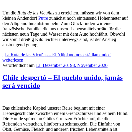
Um die
Ruta de las Vicuñas
zu erreichen, müssen wir von dem
kleinen Andendorf
Putre
zunächst noch eintausend Höhenmeter auf
den Altiplano hinaufstrampeln. Zum Glück finden wir eine
französische Familie, die uns unsere Lebensmittelvorräte für die
nächsten neun Tage und Wasser mit dem Auto hochfährt. Obwohl
wir somit dreißig Kilo leichter unterwegs sind, ist der Anstieg
anstrengend genug.
„La Ruta de las Vicuñas – El Altiplano nos está llamando“
weiterlesen
Veröffentlicht am
13. Dezember 2019
8. November 2020
Chile despertó – El pueblo unido, jamás
será vencido
Das chilenische Kapitel unserer Reise beginnt mit einer
Liebesgeschichte zwischen einem Grenzschützer und seinem Hund.
Die Hunde spüren an Chiles Grenzen Früchte auf, die die
Reisenden versuchen, hinüber zu schmuggeln. Die Einfuhr von
Obst, Gemüse, Fleisch und anderen frischen Lebensmitteln ist