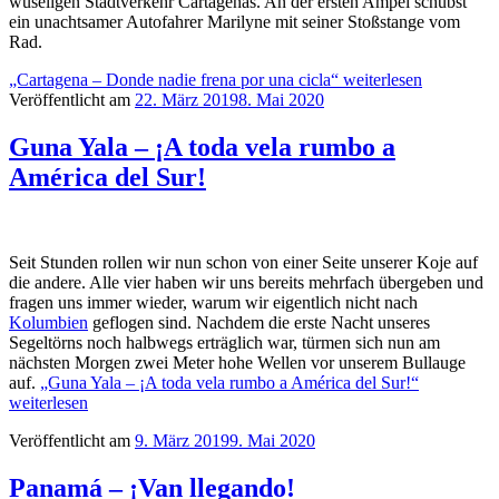
wuseligen Stadtverkehr Cartagenas. An der ersten Ampel schubst
ein unachtsamer Autofahrer Marilyne mit seiner Stoßstange vom
Rad.
„Cartagena – Donde nadie frena por una cicla“
weiterlesen
Veröffentlicht am
22. März 2019
8. Mai 2020
Guna Yala – ¡A toda vela rumbo a
América del Sur!
Seit Stunden rollen wir nun schon von einer Seite unserer Koje auf
die andere. Alle vier haben wir uns bereits mehrfach übergeben und
fragen uns immer wieder, warum wir eigentlich nicht nach
Kolumbien
geflogen sind. Nachdem die erste Nacht unseres
Segeltörns noch halbwegs erträglich war, türmen sich nun am
nächsten Morgen zwei Meter hohe Wellen vor unserem Bullauge
auf.
„Guna Yala – ¡A toda vela rumbo a América del Sur!“
weiterlesen
Veröffentlicht am
9. März 2019
9. Mai 2020
Panamá – ¡Van llegando!