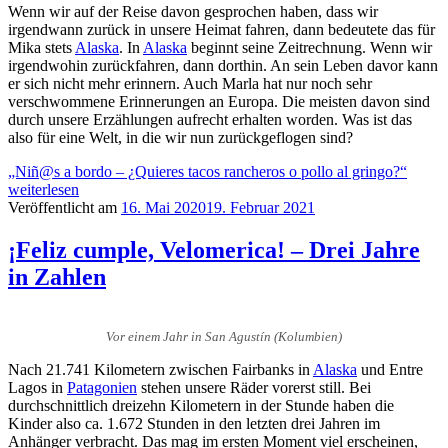
Wenn wir auf der Reise davon gesprochen haben, dass wir
irgendwann zurück in unsere Heimat fahren, dann bedeutete das für
Mika stets
Alaska
. In
Alaska
beginnt seine Zeitrechnung. Wenn wir
irgendwohin zurückfahren, dann dorthin. An sein Leben davor kann
er sich nicht mehr erinnern. Auch Marla hat nur noch sehr
verschwommene Erinnerungen an Europa. Die meisten davon sind
durch unsere Erzählungen aufrecht erhalten worden. Was ist das
also für eine Welt, in die wir nun zurückgeflogen sind?
„Niñ@s a bordo – ¿Quieres tacos rancheros o pollo al gringo?“
weiterlesen
Veröffentlicht am
16. Mai 2020
19. Februar 2021
¡Feliz cumple, Velomerica! – Drei Jahre
in Zahlen
Vor einem Jahr in San Agustín (Kolumbien)
Nach 21.741 Kilometern zwischen Fairbanks in
Alaska
und Entre
Lagos in
Patagonien
stehen unsere Räder vorerst still. Bei
durchschnittlich dreizehn Kilometern in der Stunde haben die
Kinder also ca. 1.672 Stunden in den letzten drei Jahren im
Anhänger verbracht. Das mag im ersten Moment viel erscheinen,