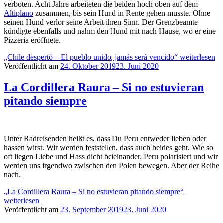
verboten. Acht Jahre arbeiteten die beiden hoch oben auf dem
Altiplano
zusammen, bis sein Hund in Rente gehen musste. Ohne
seinen Hund verlor seine Arbeit ihren Sinn. Der Grenzbeamte
kündigte ebenfalls und nahm den Hund mit nach Hause, wo er eine
Pizzeria eröffnete.
„Chile despertó – El pueblo unido, jamás será vencido“
weiterlesen
Veröffentlicht am
24. Oktober 2019
23. Juni 2020
La Cordillera Raura – Si no estuvieran
pitando siempre
Unter Radreisenden heißt es, dass Du Peru entweder lieben oder
hassen wirst. Wir werden feststellen, dass auch beides geht. Wie so
oft liegen Liebe und Hass dicht beieinander. Peru polarisiert und wir
werden uns irgendwo zwischen den Polen bewegen. Aber der Reihe
nach.
„La Cordillera Raura – Si no estuvieran pitando siempre“
weiterlesen
Veröffentlicht am
23. September 2019
23. Juni 2020