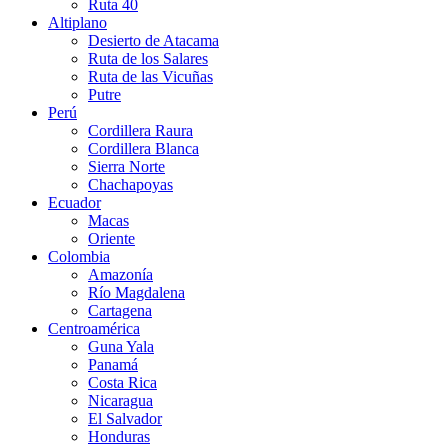
Ruta 40
Altiplano
Desierto de Atacama
Ruta de los Salares
Ruta de las Vicuñas
Putre
Perú
Cordillera Raura
Cordillera Blanca
Sierra Norte
Chachapoyas
Ecuador
Macas
Oriente
Colombia
Amazonía
Río Magdalena
Cartagena
Centroamérica
Guna Yala
Panamá
Costa Rica
Nicaragua
El Salvador
Honduras