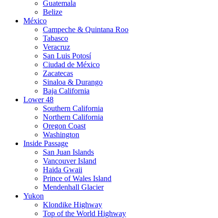
Guatemala
Belize
México
Campeche & Quintana Roo
Tabasco
Veracruz
San Luis Potosí
Ciudad de México
Zacatecas
Sinaloa & Durango
Baja California
Lower 48
Southern California
Northern California
Oregon Coast
Washington
Inside Passage
San Juan Islands
Vancouver Island
Haida Gwaii
Prince of Wales Island
Mendenhall Glacier
Yukon
Klondike Highway
Top of the World Highway