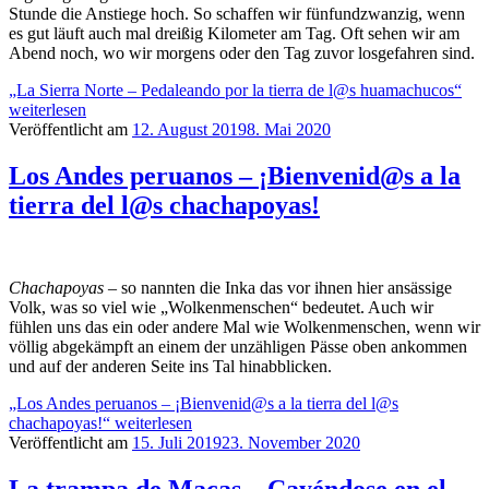
Stunde die Anstiege hoch. So schaffen wir fünfundzwanzig, wenn
es gut läuft auch mal dreißig Kilometer am Tag. Oft sehen wir am
Abend noch, wo wir morgens oder den Tag zuvor losgefahren sind.
„La Sierra Norte – Pedaleando por la tierra de l@s huamachucos“
weiterlesen
Veröffentlicht am
12. August 2019
8. Mai 2020
Los Andes peruanos – ¡Bienvenid@s a la
tierra del l@s chachapoyas!
Chachapoyas
– so nannten die Inka das vor ihnen hier ansässige
Volk, was so viel wie „Wolkenmenschen“ bedeutet. Auch wir
fühlen uns das ein oder andere Mal wie Wolkenmenschen, wenn wir
völlig abgekämpft an einem der unzähligen Pässe oben ankommen
und auf der anderen Seite ins Tal hinabblicken.
„Los Andes peruanos – ¡Bienvenid@s a la tierra del l@s
chachapoyas!“
weiterlesen
Veröffentlicht am
15. Juli 2019
23. November 2020