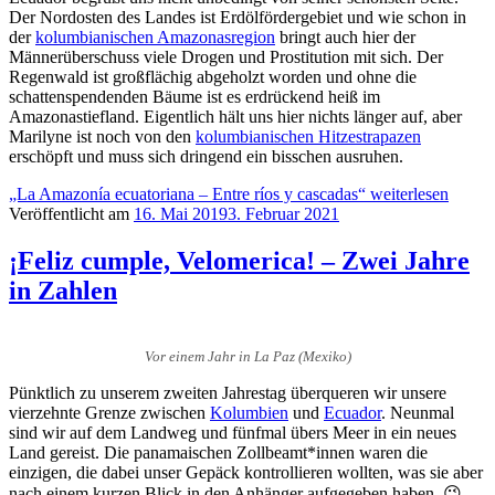
Der Nordosten des Landes ist Erdölfördergebiet und wie schon in
der
kolumbianischen Amazonasregion
bringt auch hier der
Männerüberschuss viele Drogen und Prostitution mit sich. Der
Regenwald ist großflächig abgeholzt worden und ohne die
schattenspendenden Bäume ist es erdrückend heiß im
Amazonastiefland. Eigentlich hält uns hier nichts länger auf, aber
Marilyne ist noch von den
kolumbianischen Hitzestrapazen
erschöpft und muss sich dringend ein bisschen ausruhen.
„La Amazonía ecuatoriana – Entre ríos y cascadas“
weiterlesen
Veröffentlicht am
16. Mai 2019
3. Februar 2021
¡Feliz cumple, Velomerica! – Zwei Jahre
in Zahlen
Vor einem Jahr in La Paz (Mexiko)
Pünktlich zu unserem zweiten Jahrestag überqueren wir unsere
vierzehnte Grenze zwischen
Kolumbien
und
Ecuador
. Neunmal
sind wir auf dem Landweg und fünfmal übers Meer in ein neues
Land gereist. Die panamaischen Zollbeamt*innen waren die
einzigen, die dabei unser Gepäck kontrollieren wollten, was sie aber
nach einem kurzen Blick in den Anhänger aufgegeben haben. 😉