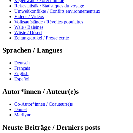
Regenwald / Fôret humide
Reisestatistik / Statistiques du voyage
Umweltkonflikte / Conflits environnementaux
Videos / Vidéos
Volksaufstände / Révoltes populaires
Wale / Baleines
Wüste / Désert
Zeitungsartikel / Presse écrite
Sprachen / Langues
Deutsch
Français
English
Español
Autor*innen / Auteur(e)s
Co-Autor*innen / Coauteur(e)s
Daniel
Marilyne
Neuste Beiträge / Derniers posts