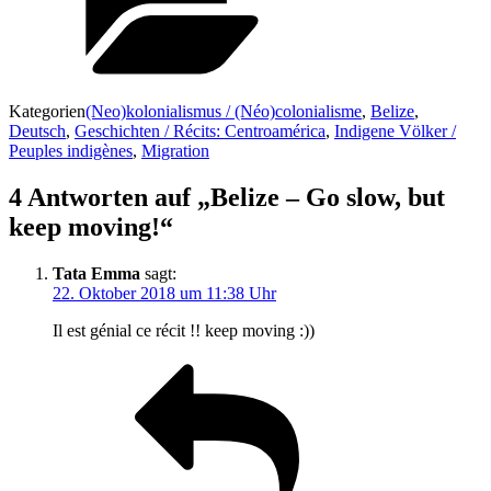
Kategorien
(Neo)kolonialismus / (Néo)colonialisme
,
Belize
,
Deutsch
,
Geschichten / Récits: Centroamérica
,
Indigene Völker /
Peuples indigènes
,
Migration
4 Antworten auf „Belize – Go slow, but
keep moving!“
Tata Emma
sagt:
22. Oktober 2018 um 11:38 Uhr
Il est génial ce récit !! keep moving :))