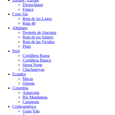
Europa / Europe
Deutschland
France
Cono Sur
Ruta de los Lagos
Ruta 40
Altiplano
Desierto de Atacama
Ruta de los Salares
Ruta de las Vicuñas
Putre
Perú
Cordillera Raura
Cordillera Blanca
Sierra Norte
Chachapoyas
Ecuador
Macas
Oriente
Colombia
Amazonía
Río Magdalena
Cartagena
Centroamérica
Guna Yala