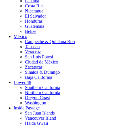
Panamá
Costa Rica
Nicaragua
El Salvador
Honduras
Guatemala
Belize
México
Campeche & Quintana Roo
Tabasco
Veracruz
San Luis Potosí
Ciudad de México
Zacatecas
Sinaloa & Durango
Baja California
Lower 48
Southern California
Northern California
Oregon Coast
Washington
Inside Passage
San Juan Islands
Vancouver Island
Haida Gwaii