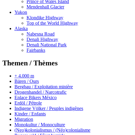
Prince of Wales Island
Mendenhall Glacier
Yukon
Klondike Highway
Top of the World Highway
Alaska
Nabesna Road
Denali Highway
Denali National Park
Fairbanks
Themen / Thèmes
+ 4.000 m
Bären / Ours
Bergbau / Exploitation minière
Drogenhandel / Narcotrafic
Enlace Bikers México
Erdöl / Pétrole
Indigene Völker / Peuples indigènes
Kinder / Enfants
Migration
Monokultur / Monoculture
(Neo)kolonialismus / (Néo)colonialisme