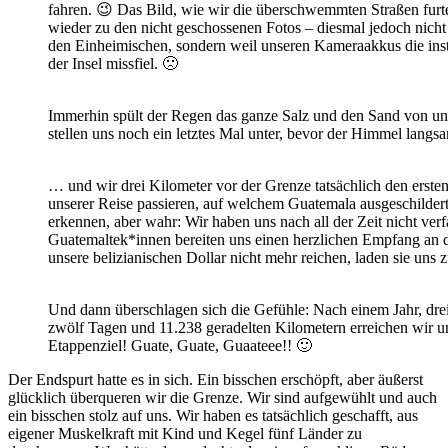
fahren. 😉 Das Bild, wie wir die überschwemmten Straßen furte
wieder zu den nicht geschossenen Fotos – diesmal jedoch nicht
den Einheimischen, sondern weil unseren Kameraakkus die ins
der Insel missfiel. 🙁
Immerhin spült der Regen das ganze Salz und den Sand von un
stellen uns noch ein letztes Mal unter, bevor der Himmel langs
… und wir drei Kilometer vor der Grenze tatsächlich den erst
unserer Reise passieren, auf welchem Guatemala ausgeschildert
erkennen, aber wahr: Wir haben uns nach all der Zeit nicht ver
Guatemaltek*innen bereiten uns einen herzlichen Empfang an 
unsere belizianischen Dollar nicht mehr reichen, laden sie uns 
Und dann überschlagen sich die Gefühle: Nach einem Jahr, dr
zwölf Tagen und 11.238 geradelten Kilometern erreichen wir un
Etappenziel! Guate, Guate, Guaateee!! 🙂
Der Endspurt hatte es in sich. Ein bisschen erschöpft, aber äußerst
glücklich überqueren wir die Grenze. Wir sind aufgewühlt und auch
ein bisschen stolz auf uns. Wir haben es tatsächlich geschafft, aus
eigener Muskelkraft mit Kind und Kegel fünf Länder zu