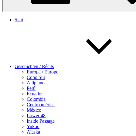
Start
Geschichten / Récits
Europa / Europe
Cono Sur
Altiplano
Perú
Ecuador
Colombia
Centroamérica
México
Lower 48
Inside Passage
Yukon
Alaska