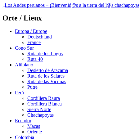
„Los Andes peruanos – ¡Bienvenid@s a la tierra del l@s chachapoya
Orte / Lieux
Europa / Europe
Deutschland
France
Cono Sur
Ruta de los Lagos
Ruta 40
Altiplano
Desierto de Atacama
Ruta de los Salares
Ruta de las Vicuñas
Putre
Perú
Cordillera Raura
Cordillera Blanca
Sierra Norte
Chachapoyas
Ecuador
Macas
Oriente
Colombia