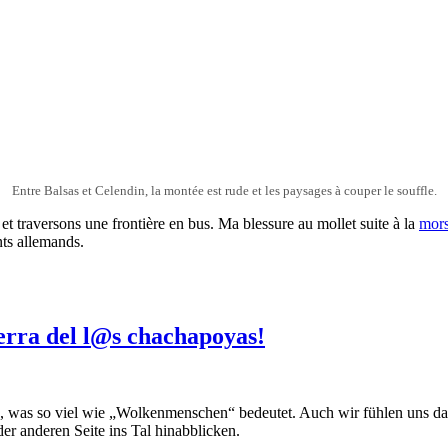
Entre Balsas et Celendin, la montée est rude et les paysages à couper le souffle.
et traversons une frontière en bus. Ma blessure au mollet suite à la
mors
nts allemands.
erra del l@s chachapoyas!
lk, was so viel wie „Wolkenmenschen“ bedeutet. Auch wir fühlen uns 
 anderen Seite ins Tal hinabblicken.