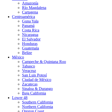
Amazonía
Río Magdalena
Cartagena
Centroamérica
Guna Yala
Panamá
Costa Rica
Nicaragua
El Salvador
Honduras
Guatemala
Belize
México
Campeche & Quintana Roo
Tabasco
Veracruz
San Luis Potosí
Ciudad de México
Zacatecas
Sinaloa & Durango
Baja California
Lower 48
Southern California
Northern California
Oregon Coast