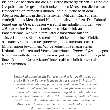
kleinen Bär hat auch uns die Neugierde hierhergetrieben. Es sind die
Gespräche am Wegesrand mit unbekannten Menschen, die Lust am
Entdecken von fremden Kulturen und die Suche nach dem
Abenteuer, die uns in die Ferne ziehen. Mit dem Rad zu reisen
ermöglicht uns Mensch und Natur hautnah zu erleben. Das Fahrrad
bringt uns an Orte, an denen wir sonst nie anhalten würden, wie
z.B. das kleine Restaurant neben dem Nachtclub an der
Panamericana, wo wir in familiärer Atmosphäre mit den
Tänzerinnen des Etablissements frühstücken und einen Einblick in
das harte Arbeitsleben der (überwiegend kolumbianischen)
Migrantinnen bekommen. Wir begegnen in Panama vielen
Kolumbianer*innen und Venezolaner*innen.
Panameñ@s
hingegen
haben wir außerhalb von Panama so gut wie nie getroffen. Es geht
ihnen (und den Costa Ricaner*innen) offensichtlich besser als ihren
Nachbar*innen.
Unter Radreisenden gilt Panama als eher langweilig, was auf
große Teile der Panamericana auch aus unserer Sicht zutrifft.
Ich würde niemanden empfehlen, eine Radtour in Panama-Stadt
zu beginnen. Aber auf langen Radreisen gibt es immer wieder
Streckenabschnitte, die weniger aufregend sind als andere –
und manchmal braucht es diese Erfahrung auch, um die schönen
Abschnitte wieder wahrnehmen und wertschätzen zu können.
Abseits der Panamericana lernen wir das Land von einer
durchaus spannenden Seite kennen.