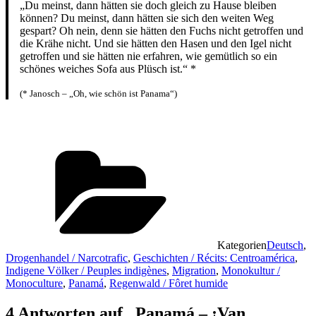
„Du meinst, dann hätten sie doch gleich zu Hause bleiben
können? Du meinst, dann hätten sie sich den weiten Weg
gespart? Oh nein, denn sie hätten den Fuchs nicht getroffen und
die Krähe nicht. Und sie hätten den Hasen und den Igel nicht
getroffen und sie hätten nie erfahren, wie gemütlich so ein
schönes weiches Sofa aus Plüsch ist.“ *
(* Janosch – „Oh, wie schön ist Panama“)
Kategorien
Deutsch
,
Drogenhandel / Narcotrafic
,
Geschichten / Récits: Centroamérica
,
Indigene Völker / Peuples indigènes
,
Migration
,
Monokultur /
Monoculture
,
Panamá
,
Regenwald / Fôret humide
4 Antworten auf „Panamá – ¡Van