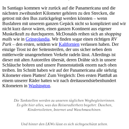
In Santiago kommen wir zurück auf die Panamericana und die
nächsten zweihundert Kilometer gehören zu den Strecken, die
getrost mit den Bus zurückgelegt werden könnten – wenn
Busfahren mit unserem ganzen Gepäck nicht so kompliziert und wir
nicht kurz davor wären, einen ganzen Kontinent aus eigener
Muskelkraft zu durchqueren. McDonalds reihen sich an
shopping
malls
wie in
Gringolandia
. Wir finden sogar einen richtigen
RV
Park
– den ersten, seitdem wir
Kalifornien
verlassen haben. Der
einzige Trost ist der Seitenstreifen, der uns sicher neben dem
mittlerweile unangenehmen Verkehr radeln lässt. Allerdings ist
dieser mit alten Autoreifen übersät, deren Drähte sich in unsere
Schläuche bohren und unsere Pannenstatistik enorm nach oben
treiben. Im Schnitt haben wir auf der Panamericana alle siebzig
Kilometer einen Platten! Zum Vergleich: Den ersten Plattfuß an
einem unserer Räder hatten wir nach dreitausendsiebenhundert
Kilometern in
Washington
.
Die Tankstellen werden zu unseren täglichen Wegbegleiterinnen.
Es gibt hier alles, was das Reiseradlerherz begehrt: Duschen,
Kindertoiletten, Internet und Waschmaschinen.
Und hinter den LKWs lässt es sich sichtgeschützt zelten.