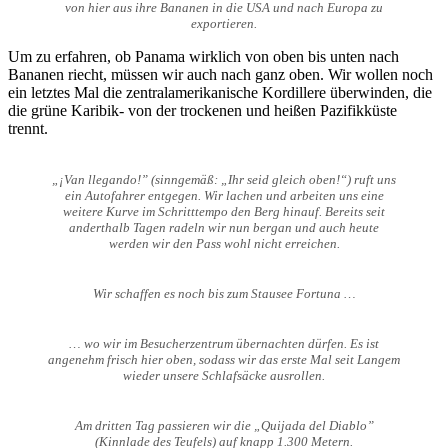
von hier aus ihre Bananen in die USA und nach Europa zu
exportieren.
Um zu erfahren, ob Panama wirklich von oben bis unten nach
Bananen riecht, müssen wir auch nach ganz oben. Wir wollen noch
ein letztes Mal die zentralamerikanische Kordillere überwinden, die
die grüne Karibik- von der trockenen und heißen Pazifikküste
trennt.
„¡Van llegando!” (sinngemäß: „Ihr seid gleich oben!“) ruft uns
ein Autofahrer entgegen. Wir lachen und arbeiten uns eine
weitere Kurve im Schritttempo den Berg hinauf. Bereits seit
anderthalb Tagen radeln wir nun bergan und auch heute
werden wir den Pass wohl nicht erreichen.
Wir schaffen es noch bis zum Stausee Fortuna …
… wo wir im Besucherzentrum übernachten dürfen. Es ist
angenehm frisch hier oben, sodass wir das erste Mal seit Langem
wieder unsere Schlafsäcke ausrollen.
Am dritten Tag passieren wir die „Quijada del Diablo”
(Kinnlade des Teufels) auf knapp 1.300 Metern.