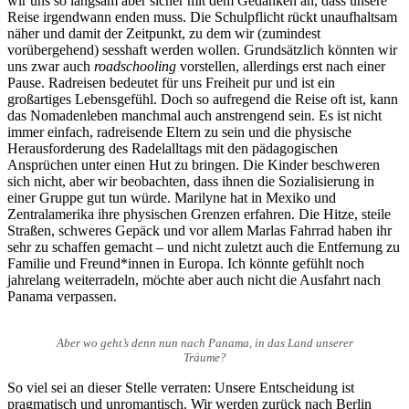
wir uns so langsam aber sicher mit dem Gedanken an, dass unsere
Reise irgendwann enden muss. Die Schulpflicht rückt unaufhaltsam
näher und damit der Zeitpunkt, zu dem wir (zumindest
vorübergehend) sesshaft werden wollen. Grundsätzlich könnten wir
uns zwar auch
roadschooling
vorstellen, allerdings erst nach einer
Pause. Radreisen bedeutet für uns Freiheit pur und ist ein
großartiges Lebensgefühl. Doch so aufregend die Reise oft ist, kann
das Nomadenleben manchmal auch anstrengend sein. Es ist nicht
immer einfach, radreisende Eltern zu sein und die physische
Herausforderung des Radelalltags mit den pädagogischen
Ansprüchen unter einen Hut zu bringen. Die Kinder beschweren
sich nicht, aber wir beobachten, dass ihnen die Sozialisierung in
einer Gruppe gut tun würde. Marilyne hat in Mexiko und
Zentralamerika ihre physischen Grenzen erfahren. Die Hitze, steile
Straßen, schweres Gepäck und vor allem Marlas Fahrrad haben ihr
sehr zu schaffen gemacht – und nicht zuletzt auch die Entfernung zu
Familie und Freund*innen in Europa. Ich könnte gefühlt noch
jahrelang weiterradeln, möchte aber auch nicht die Ausfahrt nach
Panama verpassen.
Aber wo geht’s denn nun nach Panama, in das Land unserer
Träume?
So viel sei an dieser Stelle verraten: Unsere Entscheidung ist
pragmatisch und unromantisch. Wir werden zurück nach Berlin