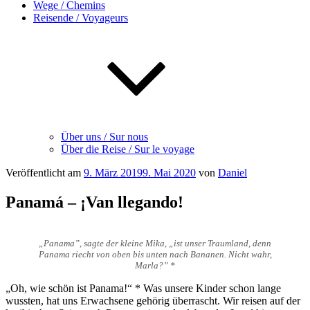
Wege / Chemins
Reisende / Voyageurs
Über uns / Sur nous
Über die Reise / Sur le voyage
Veröffentlicht am
9. März 2019
9. Mai 2020
von
Daniel
Panamá – ¡Van llegando!
„Panama”, sagte der kleine Mika, „ist unser Traumland, denn
Panama riecht von oben bis unten nach Bananen. Nicht wahr,
Marla?” *
„Oh, wie schön ist Panama!“ * Was unsere Kinder schon lange
wussten, hat uns Erwachsene gehörig überrascht. Wir reisen auf der