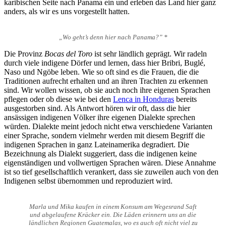
karibischen Seite nach Panama ein und erleben das Land hier ganz
anders, als wir es uns vorgestellt hatten.
„Wo geht’s denn hier nach Panama?” *
Die Provinz
Bocas del Toro
ist sehr ländlich geprägt. Wir radeln
durch viele indigene Dörfer und lernen, dass hier Bribri, Buglé,
Naso und Ngöbe leben. Wie so oft sind es die Frauen, die die
Traditionen aufrecht erhalten und an ihren Trachten zu erkennen
sind. Wir wollen wissen, ob sie auch noch ihre eigenen Sprachen
pflegen oder ob diese wie bei den
Lenca in Honduras
bereits
ausgestorben sind. Als Antwort hören wir oft, dass die hier
ansässigen indigenen Völker ihre eigenen Dialekte sprechen
würden. Dialekte meint jedoch nicht etwa verschiedene Varianten
einer Sprache, sondern vielmehr werden mit diesem Begriff die
indigenen Sprachen in ganz Lateinamerika degradiert. Die
Bezeichnung als Dialekt suggeriert, dass die indigenen keine
eigenständigen und vollwertigen Sprachen wären. Diese Annahme
ist so tief gesellschaftlich verankert, dass sie zuweilen auch von den
Indigenen selbst übernommen und reproduziert wird.
Marla und Mika kaufen in einem Konsum am Wegesrand Saft
und abgelaufene Kräcker ein. Die Läden erinnern uns an die
ländlichen Regionen Guatemalas, wo es auch oft nicht viel zu