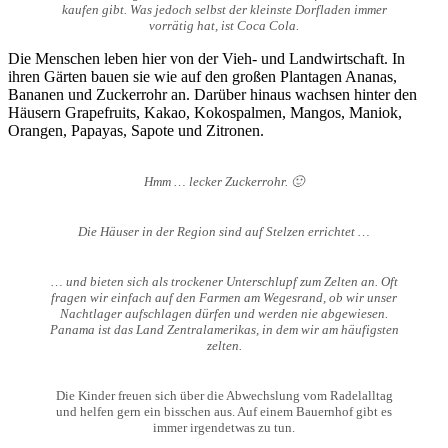
kaufen gibt. Was jedoch selbst der kleinste Dorfladen immer
vorrätig hat, ist Coca Cola.
Die Menschen leben hier von der Vieh- und Landwirtschaft. In
ihren Gärten bauen sie wie auf den großen Plantagen Ananas,
Bananen und Zuckerrohr an. Darüber hinaus wachsen hinter den
Häusern Grapefruits, Kakao, Kokospalmen, Mangos, Maniok,
Orangen, Papayas, Sapote und Zitronen.
Hmm … lecker Zuckerrohr. 🙂
Die Häuser in der Region sind auf Stelzen errichtet …
… und bieten sich als trockener Unterschlupf zum Zelten an. Oft
fragen wir einfach auf den Farmen am Wegesrand, ob wir unser
Nachtlager aufschlagen dürfen und werden nie abgewiesen.
Panama ist das Land Zentralamerikas, in dem wir am häufigsten
zelten.
Die Kinder freuen sich über die Abwechslung vom Radelalltag
und helfen gern ein bisschen aus. Auf einem Bauernhof gibt es
immer irgendetwas zu tun.