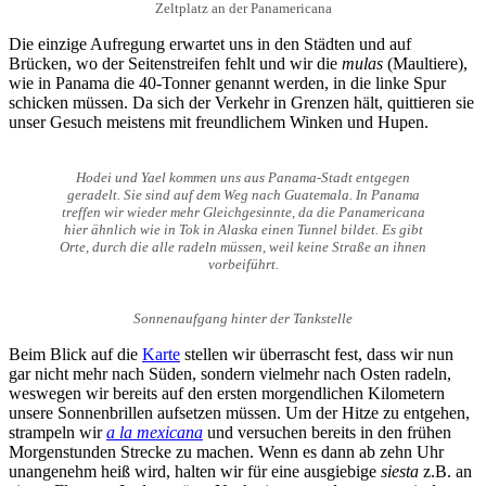
Zeltplatz an der Panamericana
Die einzige Aufregung erwartet uns in den Städten und auf
Brücken, wo der Seitenstreifen fehlt und wir die
mulas
(Maultiere),
wie in Panama die 40-Tonner genannt werden, in die linke Spur
schicken müssen. Da sich der Verkehr in Grenzen hält, quittieren sie
unser Gesuch meistens mit freundlichem Winken und Hupen.
Hodei und Yael kommen uns aus Panama-Stadt entgegen
geradelt. Sie sind auf dem Weg nach Guatemala. In Panama
treffen wir wieder mehr Gleichgesinnte, da die Panamericana
hier ähnlich wie in Tok in Alaska einen Tunnel bildet. Es gibt
Orte, durch die alle radeln müssen, weil keine Straße an ihnen
vorbeiführt.
Sonnenaufgang hinter der Tankstelle
Beim Blick auf die
Karte
stellen wir überrascht fest, dass wir nun
gar nicht mehr nach Süden, sondern vielmehr nach Osten radeln,
weswegen wir bereits auf den ersten morgendlichen Kilometern
unsere Sonnenbrillen aufsetzen müssen. Um der Hitze zu entgehen,
strampeln wir
a la mexicana
und versuchen bereits in den frühen
Morgenstunden Strecke zu machen. Wenn es dann ab zehn Uhr
unangenehm heiß wird, halten wir für eine ausgiebige
siesta
z.B. an