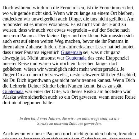
Doch während wir durch die Ferne reisen, ist die Ferne immer dort,
wo wir gerade nicht sind. Wenn wir zu lange an einem Ort bleiben,
entdecken wir unweigerlich auch Dinge, die uns nicht gefallen. Am
Schönsten ist es immer Woanders. Es ist nicht von der Hand zu
weisen, dass wir auch vor etwas wegradeln – auf der Suche nach
unserem Panama. Der kleine Tiger und der kleine Bär mussten sich
auch erst auf einen weiten Weg machen, bevor sie ihr Panama in
ihrem alten Zuhause finden. Ein aufmerksamer Leser hat behauptet,
dass unser Panama eigentlich
Guatemala
sei, was nicht ganz
abwegig ist. Nicht umsonst war
Guatemala
das erste Etappenziel
unserer Reise und wären wir noch ein bisschen länger dort
geblieben, wären wir womöglich nicht mehr weitergeradelt. Je
länger Du an einem Ort verweilst, desto schwerer fällt der Abschied,
bis Du Dich irgendwann gar nicht mehr trennen kannst. Wenn Dich
die Lehrerin Deiner Kinder beim Namen kennt, ist es zu spät.
Guatemala
war einer der Orte, wo dieses Risiko am höchsten war.
Alaska wäre sicherlich auch so ein Ort gewesen, wenn unsere Reise
dort nicht begonnen hätte.
In den bald zwei Jahren, die wir nun unterwegs sind, ist die
Straße zu unserem Zuhause geworden.
Auch wenn wir unser Panama noch nicht gefunden haben, freunden