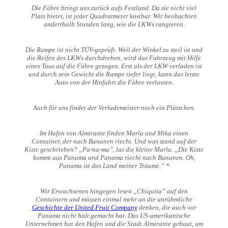
Die Fähre bringt uns zurück aufs Festland. Da sie nicht viel
Platz bietet, ist jeder Quadratmeter kostbar. Wir beobachten
anderthalb Stunden lang, wie die LKWs rangieren.
Die Rampe ist nicht TÜV-geprüft. Weil der Winkel zu steil ist und
die Reifen des LKWs durchdrehen, wird das Fahrzeug mit Hilfe
eines Taus auf die Fähre gezogen. Erst als der LKW verladen ist
und durch sein Gewicht die Rampe tiefer liegt, kann das letzte
Auto von der Hinfahrt die Fähre verlassen.
Auch für uns findet der Verlademeister noch ein Plätzchen.
Im Hafen von Almirante finden Marla und Mika einen
Container, der nach Bananen riecht. Und was stand auf der
Kiste geschrieben? „Pa-na-ma”, las die kleine Marla. „Die Kiste
kommt aus Panama und Panama riecht nach Bananen. Oh,
Panama ist das Land meiner Träume.” *
Wir Erwachsenen hingegen lesen „Chiquita” auf den
Containern und müssen einmal mehr an die unrühmliche
Geschichte der United Fruit Company
denken, die auch vor
Panama nicht halt gemacht hat. Das US-amerikanische
Unternehmen hat den Hafen und die Stadt Almirante gebaut, um