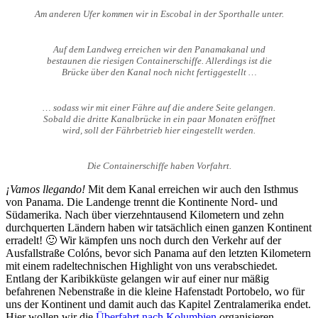
Am anderen Ufer kommen wir in Escobal in der Sporthalle unter.
Auf dem Landweg erreichen wir den Panamakanal und
bestaunen die riesigen Containerschiffe. Allerdings ist die
Brücke über den Kanal noch nicht fertiggestellt …
… sodass wir mit einer Fähre auf die andere Seite gelangen.
Sobald die dritte Kanalbrücke in ein paar Monaten eröffnet
wird, soll der Fährbetrieb hier eingestellt werden.
Die Containerschiffe haben Vorfahrt.
¡Vamos llegando!
Mit dem Kanal erreichen wir auch den Isthmus
von Panama. Die Landenge trennt die Kontinente Nord- und
Südamerika. Nach über vierzehntausend Kilometern und zehn
durchquerten Ländern haben wir tatsächlich einen ganzen Kontinent
erradelt! 🙂 Wir kämpfen uns noch durch den Verkehr auf der
Ausfallstraße Colóns, bevor sich Panama auf den letzten Kilometern
mit einem radeltechnischen Highlight von uns verabschiedet.
Entlang der Karibikküste gelangen wir auf einer nur mäßig
befahrenen Nebenstraße in die kleine Hafenstadt Portobelo, wo für
uns der Kontinent und damit auch das Kapitel Zentralamerika endet.
Hier wollen wir die
Überfahrt nach Kolumbien
organisieren.