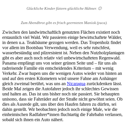
Glückliche Kinder füttern glückliche Hühner. 🙂
Zum Abendbrot gibt es frisch geernteten Maniok (yuca).
Zwischen den landwirtschaftlich genutzten Flächen existiert noch
erstaunlich viel Wald. Wir passieren einige bewirtschaftete Wälder,
in denen u.a. Teakbäume gezogen werden. Das Tropenholz findet
vor allem im Bootsbau Verwendung, weil es sehr rutschfest,
wasserbeständig und pilzresistent ist. Neben den Nutzholzplantagen
gibt es aber auch noch relativ viel unbewirtschafteten Regenwald.
Panama empfängt uns von seiner grünen Seite und – für uns als
radreisende Familie ein entscheidendes Kriterium – mit wenig
Verkehr. Zwar hupen uns die wenigen Autos wieder von hinten an
und auf den ersten Kilometern wird unsere Fahne am Anhänger
gleich zweimal berührt, was uns an
Nicaragua
zurückdenken lässt.
Beide Mal zeigen die Autofahrer jedoch ihr schlechtes Gewissen
und halten an. Das ist uns bisher noch nie passiert. Sie behaupten
unisono, dass sie Fahrräder auf der Straße nicht gewöhnt seien. Ob
dies als Ausrede gilt, uns über den Haufen fahren zu dürfen, sei
dahin gestellt. Wir beobachten jedoch noch einige Male, wie die
einheimischen Radfahrer*innen fluchtartig die Fahrbahn verlassen,
sobald sich ihnen ein Auto nähert.