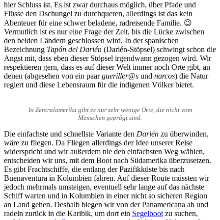
hier Schluss ist. Es ist zwar durchaus möglich, über Pfade und
Flüsse den Dschungel zu durchqueren, allerdings ist das kein
Abenteuer für eine schwer beladene, radreisende Familie. 😉
Vermutlich ist es nur eine Frage der Zeit, bis die Lücke zwischen
den beiden Ländern geschlossen wird. In der spanischen
Bezeichnung
Tapón del Darién
(Darién-Stöpsel) schwingt schon die
Angst mit, dass eben dieser Stöpsel irgendwann gezogen wird. Wir
respektieren gern, dass es auf dieser Welt immer noch Orte gibt, an
denen (abgesehen von ein paar
gueriller@s
und
narcos
) die Natur
regiert und diese Lebensraum für die indigenen Völker bietet.
In Zentralamerika gibt es nur sehr wenige Orte, die nicht vom
Menschen geprägt sind.
Die einfachste und schnellste Variante den
Darién
zu überwinden,
wäre zu fliegen. Da Fliegen allerdings der Idee unserer Reise
widerspricht und wir außerdem nie den einfachsten Weg wählen,
entscheiden wir uns, mit dem Boot nach Südamerika überzusetzen.
Es gibt Frachtschiffe, die entlang der Pazifikküste bis nach
Buenaventura in Kolumbien fahren. Auf dieser Route müssten wir
jedoch mehrmals umsteigen, eventuell sehr lange auf das nächste
Schiff warten und in Kolumbien in einer nicht so sicheren Region
an Land gehen. Deshalb biegen wir von der Panamericana ab und
radeln zurück in die Karibik, um dort ein
Segelboot
zu suchen,