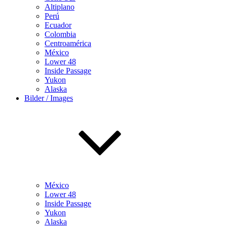
Altiplano
Perú
Ecuador
Colombia
Centroamérica
México
Lower 48
Inside Passage
Yukon
Alaska
Bilder / Images
México
Lower 48
Inside Passage
Yukon
Alaska